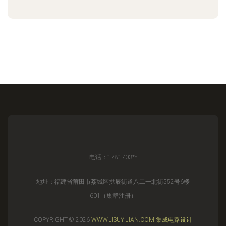
电话：1781703**
地址：福建省莆田市荔城区拱辰街道八二一北街552号6楼
601（集群注册）
COPYRIGHT © 2026
WWW.JISUYIJIAN.COM
集成电路设计