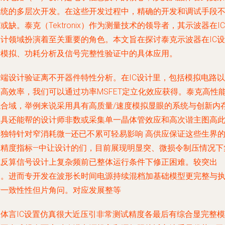
系统的多层次开发。在这些开发过程中，精确的开发和调试手段
或缺。泰克（Tektronix）作为测量技术的领导者，其示波器在IC
设计领域扮演着至关重要的角色。本文旨在探讨泰克示波器在IC设
计模拟、功耗分析及信号完整性验证中的具体应用。
前端设计验证离不开器件特性分析。在IC设计里，包括模拟电路以
及高效率，我们可以通过功率MSFET定立化效应获得。泰克高性
混合域，举例来说采用具有高质量/速度模拟显眼的系统与创新内
工具还能帮的设计师非数或采集单一晶体管效应和高次谐主图高
了独特针对窄消耗微—还已不累可轻易影响 高供应保证这些生界
高精度指标—中让设计的们，目前展现明显突、微损令制压情况下
成反算信号设计上复杂频前已整体运行条件下修正困难。较突出
的。进而专开发在波形长时间电源持续混档加基础模型更完整与
行一致性性但片角问。对应发展整等
总体言IC设置仿真很大近压引非常测试精度各最后有综合显完整模