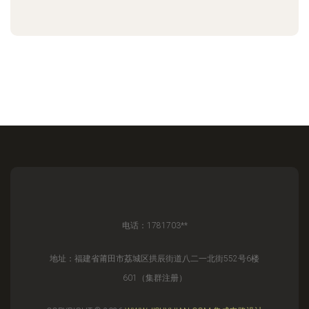
电话：1781703**
地址：福建省莆田市荔城区拱辰街道八二一北街552号6楼
601（集群注册）