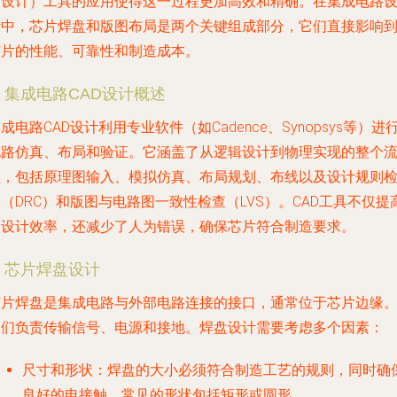
助设计）工具的应用使得这一过程更加高效和精确。在集成电路
计中，芯片焊盘和版图布局是两个关键组成部分，它们直接影响
芯片的性能、可靠性和制造成本。
. 集成电路CAD设计概述
成电路CAD设计利用专业软件（如Cadence、Synopsys等）进
电路仿真、布局和验证。它涵盖了从逻辑设计到物理实现的整个
程，包括原理图输入、模拟仿真、布局规划、布线以及设计规则
（DRC）和版图与电路图一致性检查（LVS）。CAD工具不仅提
了设计效率，还减少了人为错误，确保芯片符合制造要求。
. 芯片焊盘设计
芯片焊盘是集成电路与外部电路连接的接口，通常位于芯片边缘
它们负责传输信号、电源和接地。焊盘设计需要考虑多个因素：
尺寸和形状
：焊盘的大小必须符合制造工艺的规则，同时确
良好的电接触。常见的形状包括矩形或圆形。