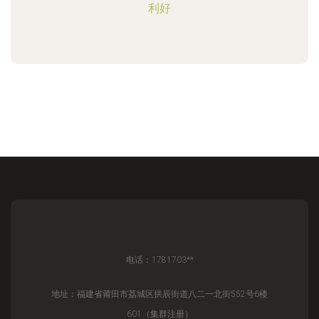
利好
电话：1781703**
地址：福建省莆田市荔城区拱辰街道八二一北街552号6楼
601（集群注册）