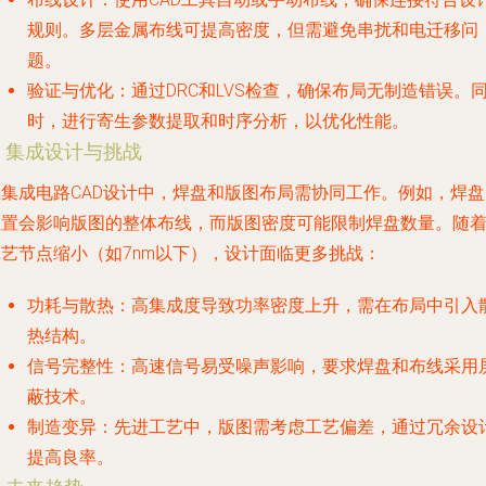
规则。多层金属布线可提高密度，但需避免串扰和电迁移问
题。
验证与优化
：通过DRC和LVS检查，确保布局无制造错误。
时，进行寄生参数提取和时序分析，以优化性能。
. 集成设计与挑战
在集成电路CAD设计中，焊盘和版图布局需协同工作。例如，焊盘
位置会影响版图的整体布线，而版图密度可能限制焊盘数量。随
工艺节点缩小（如7nm以下），设计面临更多挑战：
功耗与散热
：高集成度导致功率密度上升，需在布局中引入
热结构。
信号完整性
：高速信号易受噪声影响，要求焊盘和布线采用
蔽技术。
制造变异
：先进工艺中，版图需考虑工艺偏差，通过冗余设
提高良率。