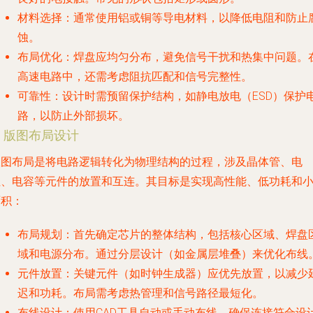
材料选择
：通常使用铝或铜等导电材料，以降低电阻和防止
蚀。
布局优化
：焊盘应均匀分布，避免信号干扰和热集中问题。
高速电路中，还需考虑阻抗匹配和信号完整性。
可靠性
：设计时需预留保护结构，如静电放电（ESD）保护
路，以防止外部损坏。
. 版图布局设计
版图布局是将电路逻辑转化为物理结构的过程，涉及晶体管、电
阻、电容等元件的放置和互连。其目标是实现高性能、低功耗和
面积：
布局规划
：首先确定芯片的整体结构，包括核心区域、焊盘
域和电源分布。通过分层设计（如金属层堆叠）来优化布线
元件放置
：关键元件（如时钟生成器）应优先放置，以减少
迟和功耗。布局需考虑热管理和信号路径最短化。
布线设计
：使用CAD工具自动或手动布线，确保连接符合设