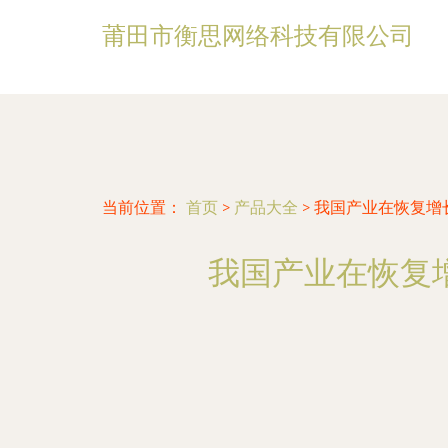
莆田市衡思网络科技有限公司
当前位置：
首页
>
产品大全
>
我国产业在恢复增
我国产业在恢复