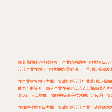
随着我国经济持续恢复，产业结构调整与转型升级步
设计产业在增长与转型的双重驱动下，呈现出蓬勃发
在产业恢复增长方面，集成电路设计行业展现出强劲的
能力不断提升，部分企业在先进工艺节点和高端芯片
着5G、人工智能、物联网等新兴技术的广泛应用，
在加快转型升级方面，集成电路设计产业正从跟随式