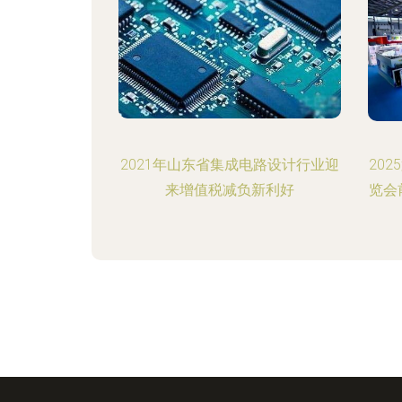
2021年山东省集成电路设计行业迎
20
来增值税减负新利好
览会