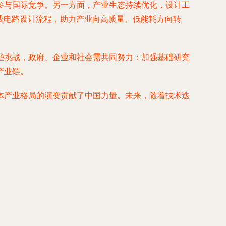
参与国际竞争。另一方面，产业生态持续优化，设计工
成电路设计流程，助力产业向高质量、低能耗方向转
些挑战，政府、企业和社会需共同努力：加强基础研究
产业链。
体产业格局的演变贡献了中国力量。未来，随着技术迭