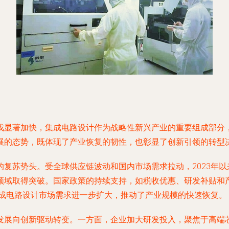
伐显著加快，集成电路设计作为战略性新兴产业的重要组成部分
展的态势，既体现了产业恢复的韧性，也彰显了创新引领的转型
复苏势头。受全球供应链波动和国内市场需求拉动，2023年
领域取得突破。国家政策的持续支持，如税收优惠、研发补贴和
集成电路设计市场需求进一步扩大，推动了产业规模的快速恢复。
发展向创新驱动转变。一方面，企业加大研发投入，聚焦于高端芯