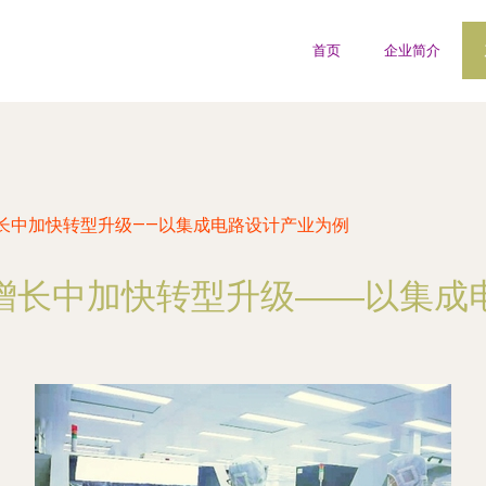
首页
企业简介
长中加快转型升级——以集成电路设计产业为例
增长中加快转型升级——以集成