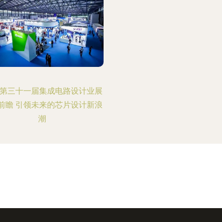
25第三十一届集成电路设计业展
前瞻 引领未来的芯片设计新浪
潮