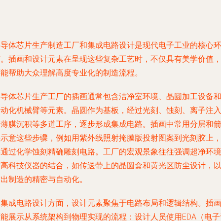
半导体芯片生产制造工厂和集成电路设计是现代电子工业的核心
节。插画和设计元素在呈现这些复杂工艺时，不仅具有美学价值
还能帮助大众理解高度专业化的制造流程。
半导体芯片生产工厂的插画通常包含洁净室环境、晶圆加工设备
自动化机械臂等元素。晶圆作为基板，经过光刻、蚀刻、离子注
和薄膜沉积等多道工序，逐步形成集成电路。插画中常用分层和
头示意这些步骤，例如用紫外线照射掩膜版投射图案到光刻胶上
再通过化学蚀刻精确雕刻电路。工厂的宏观景象往往强调超净环
与高科技仪器的结合，如传送带上的晶圆盒和黄光区防尘设计，
突出制造的精密与自动化。
在集成电路设计方面，设计元素聚焦于电路布局和逻辑结构。插
可能展示从系统架构到物理实现的流程：设计人员使用EDA（电子