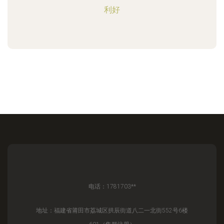
利好
电话：1781703**
地址：福建省莆田市荔城区拱辰街道八二一北街552号6楼